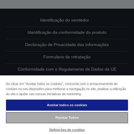
Identificação do vendedor
Identificação da conformidade do produto
Declaração de Privacidade das Informações
Formulário de retratação
Conformidade com o Regulamento de Dados da UE
Contacte-nos sobre os seus dados
Ao clicar em "Aceitar todos os cookies", concorda com o armazenamento de
cookies no seu dispositivo para melhorar a navegação no site, analisar a utilização
Informações sobre cookies
do site e ajudar nas nossas iniciativas de marketing.
Aceitar todos os cookies
Compromisso da Epson para com a acessibilidade
Rejeitar Todos
Copyright © 2026 Seiko Epson
Definições de cookies