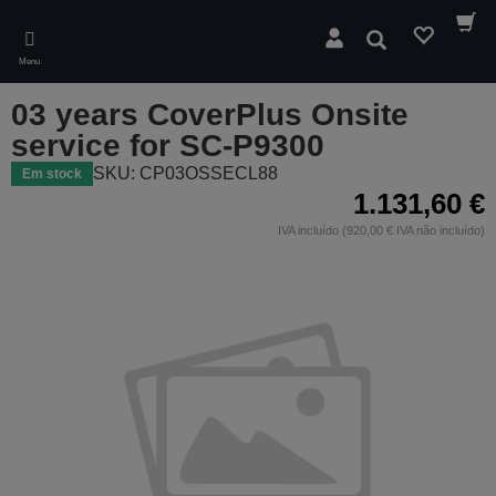
Skip
to
Pesquisar
main
Menu
content
03 years CoverPlus Onsite
service for SC-P9300
SKU: CP03OSSECL88
Em stock
1.131,60 €
IVA incluído (920,00 € IVA não incluído)