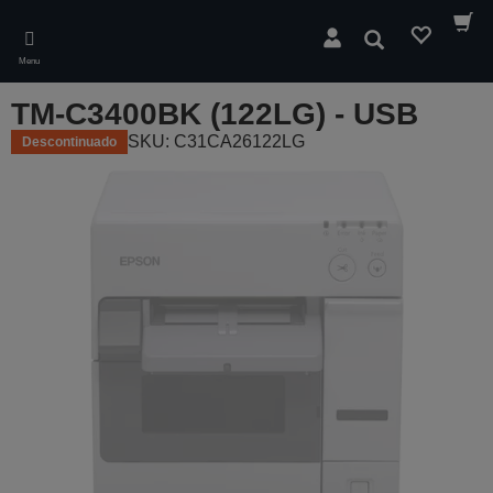
Skip
to
Pesquisar
main
Menu
content
TM-C3400BK (122LG) - USB
SKU: C31CA26122LG
Descontinuado