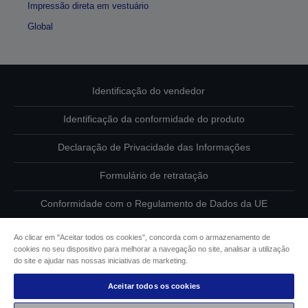
Impressão direta em vestuário
Global
Identificação do vendedor
Identificação da conformidade do produto
Declaração de Privacidade das Informações
Formulário de retratação
Conformidade com o Regulamento de Dados da UE
Contacte-nos sobre os seus dados
Ao clicar em "Aceitar todos os cookies", concorda com o armazenamento de
cookies no seu dispositivo para melhorar a navegação no site, analisar a utilização
Informações sobre cookies
do site e ajudar nas nossas iniciativas de marketing.
Aceitar todos os cookies
Compromisso da Epson para com a acessibilidade