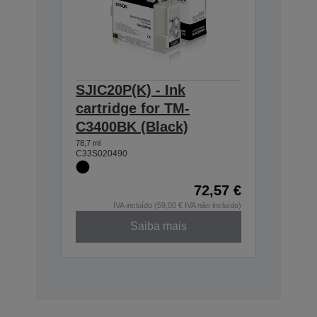
SJIC20P(K) - Ink
cartridge for TM-
C3400BK (Black)
78,7 ml
C33S020490
72,57 €
IVA incluído (59,00 € IVA não incluído)
Saiba mais