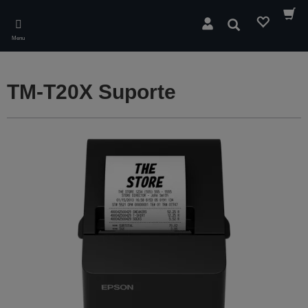
Skip
to
Pesquisar
main
Menu
content
TM-T20X Suporte