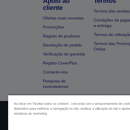
Apoio ao
Termos
cliente
Termos das vendas
Ofertas mais recentes
Condições de pag
e entrega
Promoções
Termos de utilizaçã
Registo de produtos
Termos das Promo
Devolução de pedido
Online
Verificação de garantia
Registo CoverPlus
Contacte-nos
Pesquisa de
revendedores
Ao clicar em "Aceitar todos os cookies", concorda com o armazenamento de cook
dispositivo para melhorar a navegação no site, analisar a utilização do site e ajud
Identificação do vendedor
Identifica
iniciativas de marketing.
Conformidade com o Regu