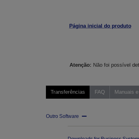
Página inicial do produto
Atenção:
Não foi possível de
Transferências
FAQ
Manuais e
Outro Software
Downloads for Business System