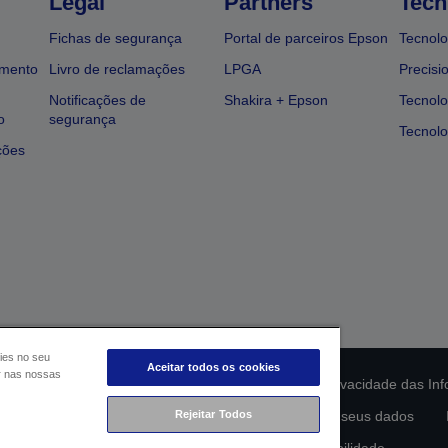
Legal
Partners
Tech
Fichas de segurança
Portal de parceiros Epson
Tecnolo
amento
Livro de reclamações
LPGA
Precisi
Notificações de
Shakira + Epson
Tecnolo
o
segurança
Tecnolo
ções
ies no seu
Aceitar todos os cookies
ar nas nossas
ção da conformidade do produto
Declaração de Privacidade das In
Rejeitar Todos
lamento de Dados da UE
Contacte-nos sobre os seus dados