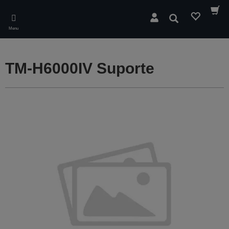
Skip
to
Pesquisar
main
Menu
content
TM-H6000IV Suporte