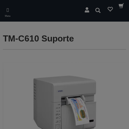
Skip
to
Pesquisar
main
Menu
content
TM-C610 Suporte