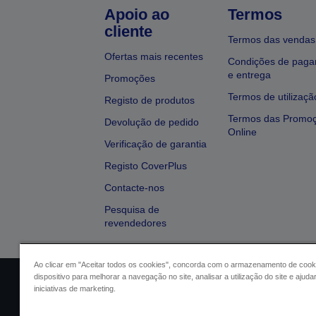
Apoio ao
Termos
cliente
Termos das vendas
Ofertas mais recentes
Condições de pag
e entrega
Promoções
Termos de utilizaçã
Registo de produtos
Termos das Promo
Devolução de pedido
Online
Verificação de garantia
Registo CoverPlus
Contacte-nos
Pesquisa de
revendedores
Ao clicar em "Aceitar todos os cookies", concorda com o armazenamento de cook
dispositivo para melhorar a navegação no site, analisar a utilização do site e ajud
Identificação do vendedor
Identifica
iniciativas de marketing.
Conformidade com o Regu