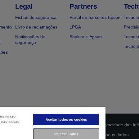
Legal
Partners
Tech
Fichas de segurança
Portal de parceiros Epson
Tecnolo
amento
Livro de reclamações
LPGA
Precisi
Notificações de
Shakira + Epson
Tecnolo
o
segurança
Tecnolo
ções
ies no seu
Aceitar todos os cookies
ar nas nossas
ção da conformidade do produto
Declaração de Privacidade das In
Rejeitar Todos
lamento de Dados da UE
Contacte-nos sobre os seus dados