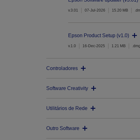
v.3.01
07-Jul-2026
15.20 MB
.d
Epson Product Setup (v1.0)
v.1.0
16-Dec-2025
1.21 MB
.dm
Controladores
Software Creativity
Utilitários de Rede
Outro Software