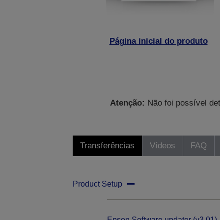
Página inicial do produto
Atenção:
Não foi possível de
Transferências
Vídeos
FAQ
Product Setup
Epson Software updater (v3.01)