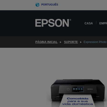
Skip
PORTUGUÊS
to
main
content
CASA
EMP
PÁGINA INICIAL
SUPORTE
Expression Photo