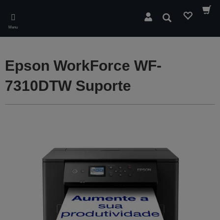
Skip
to
Pesquisar
main
Menu
content
Epson WorkForce WF-
7310DTW Suporte