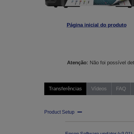
Página inicial do produto
Atenção:
Não foi possível de
Transferências
Vídeos
FAQ
Product Setup
Epson Software updater (v3.01)