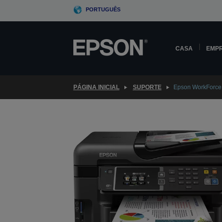
Skip
PORTUGUÊS
to
main
content
CASA
EMP
PÁGINA INICIAL
SUPORTE
Epson WorkForc