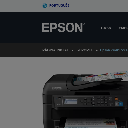
Skip
PORTUGUÊS
to
main
content
CASA
EMP
PÁGINA INICIAL
SUPORTE
Epson WorkForc