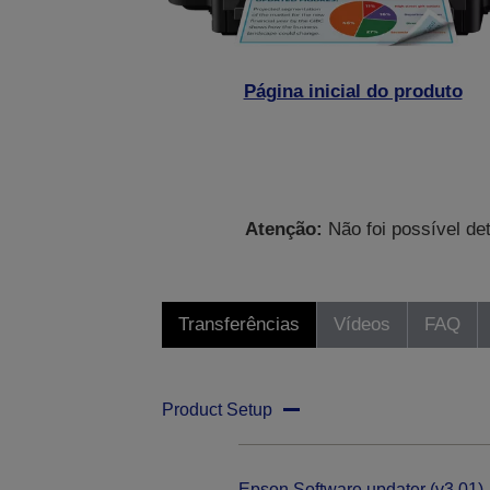
Página inicial do produto
Atenção:
Não foi possível de
Transferências
Vídeos
FAQ
Product Setup
Epson Software updater (v3.01)