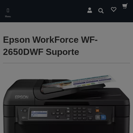
Skip
to
Pesquisar
main
Menu
content
Epson WorkForce WF-
2650DWF Suporte