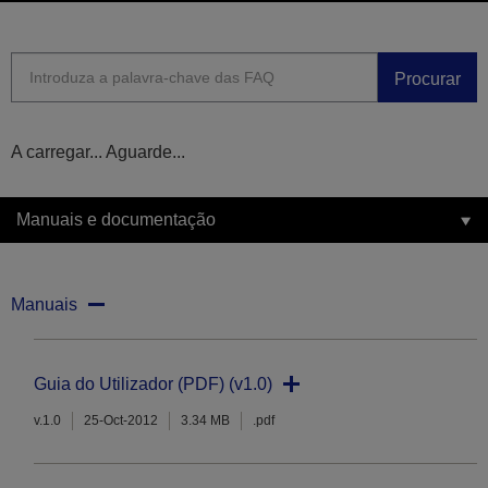
Procurar
A carregar... Aguarde...
Manuais e documentação
Manuais
Guia do Utilizador (PDF) (v1.0)
v.1.0
25-Oct-2012
3.34 MB
.pdf