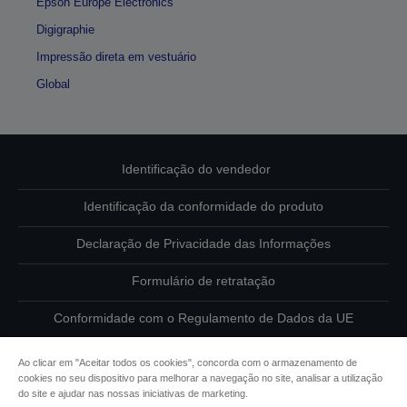
Epson Europe Electronics
Digigraphie
Impressão direta em vestuário
Global
Identificação do vendedor
Identificação da conformidade do produto
Declaração de Privacidade das Informações
Formulário de retratação
Conformidade com o Regulamento de Dados da UE
Contacte-nos sobre os seus dados
Ao clicar em "Aceitar todos os cookies", concorda com o armazenamento de
cookies no seu dispositivo para melhorar a navegação no site, analisar a utilização
Informações sobre cookies
do site e ajudar nas nossas iniciativas de marketing.