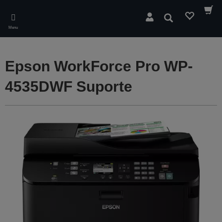
Skip
to
Pesquisar
main
Menu
content
Epson WorkForce Pro WP-
4535DWF Suporte