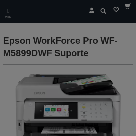
Skip
to
Pesquisar
main
Menu
content
Epson WorkForce Pro WF-
M5899DWF Suporte