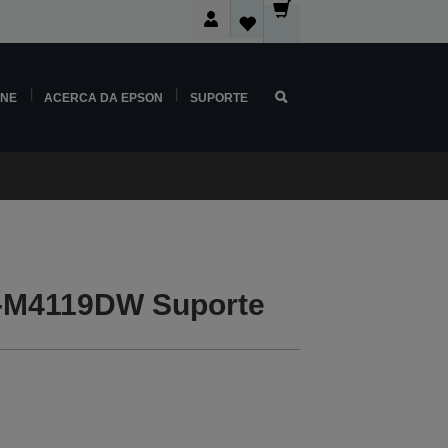
INE
ACERCA DA EPSON
SUPORTE
-M4119DW Suporte