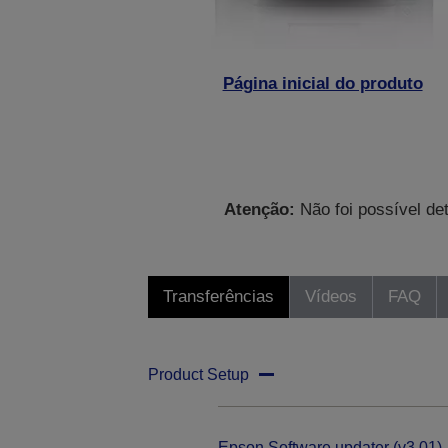
Página inicial do produto
Atenção:
Não foi possível de
Transferências
Vídeos
FAQ
Product Setup
Epson Software updater (v3.01)