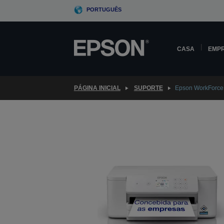
Skip
PORTUGUÊS
to
main
content
CASA
EMP
PÁGINA INICIAL
SUPORTE
Epson WorkForc