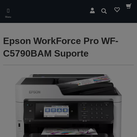
Skip
to
Pesquisar
main
Menu
content
Epson WorkForce Pro WF-
C5790BAM Suporte