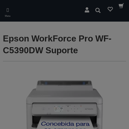
Skip
to
Pesquisar
main
Menu
content
Epson WorkForce Pro WF-
C5390DW Suporte