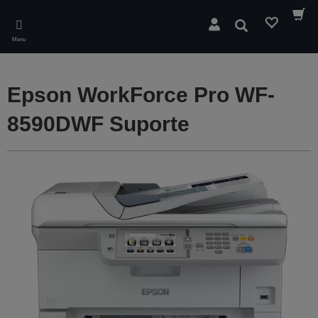
Skip
to
Pesquisar
main
Menu
content
Epson WorkForce Pro WF-
8590DWF Suporte