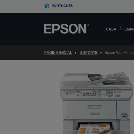
Skip
PORTUGUÊS
to
main
content
CASA
EMP
PÁGINA INICIAL
SUPORTE
Epson WorkForc