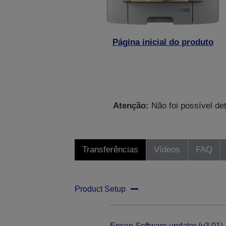
Página inicial do produto
Atenção:
Não foi possível de
Transferências
Vídeos
FAQ
Product Setup
Epson Software updater (v3.01)