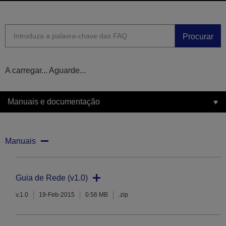
Procurar
A carregar... Aguarde...
Manuais e documentação
Manuais
Guia de Rede (v1.0)
v.1.0
19-Feb-2015
0.56 MB
.zip