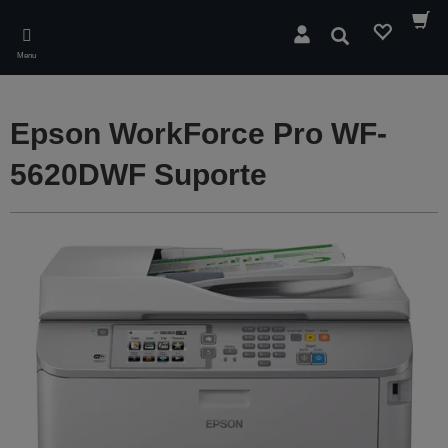
Skip
to
Pesquisar
main
Menu
content
Epson WorkForce Pro WF-
5620DWF Suporte