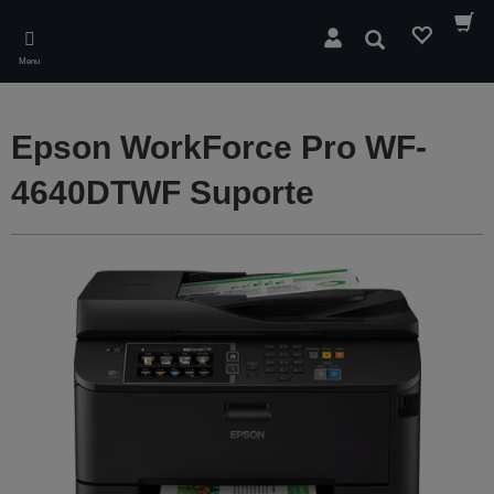
Skip
to
Pesquisar
main
Menu
content
Epson WorkForce Pro WF-
4640DTWF Suporte