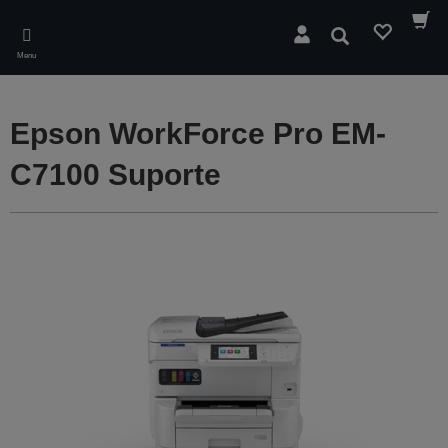
Skip
to
Pesquisar
main
Menu
content
Epson WorkForce Pro EM-
C7100 Suporte