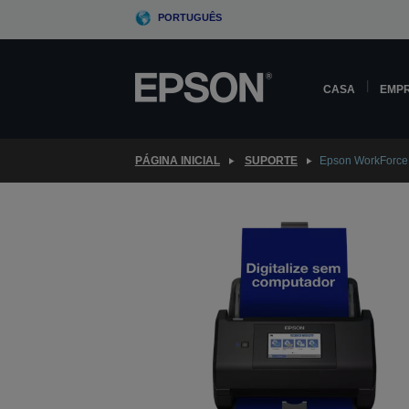
Skip
PORTUGUÊS
to
main
content
CASA
EMP
PÁGINA INICIAL
SUPORTE
Epson WorkForc