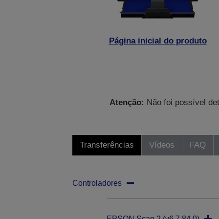
Página inicial do produto
Atenção:
Não foi possível de
Transferências
Vídeos
FAQ
Controladores
EPSON Scan 2 (v6.7.84.0)