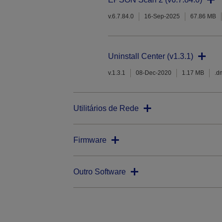
v.6.7.84.0
16-Sep-2025
67.86 MB
Uninstall Center (v1.3.1)
v.1.3.1
08-Dec-2020
1.17 MB
.d
Utilitários de Rede
Firmware
Outro Software