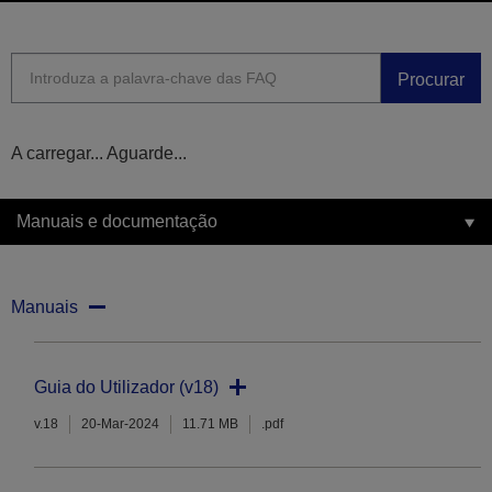
Procurar
A carregar... Aguarde...
Manuais e documentação
Manuais
Guia do Utilizador (v18)
v.18
20-Mar-2024
11.71 MB
.pdf