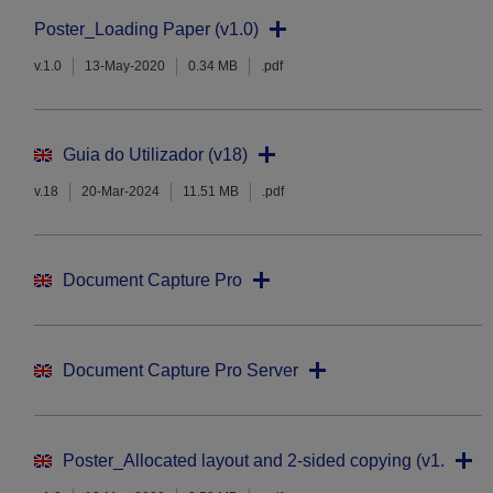
Poster_Loading Paper (v1.0)
v.1.0
13-May-2020
0.34 MB
.pdf
Guia do Utilizador (v18)
v.18
20-Mar-2024
11.51 MB
.pdf
Document Capture Pro
Document Capture Pro Server
Poster_Allocated layout and 2-sided copying (v1.0)