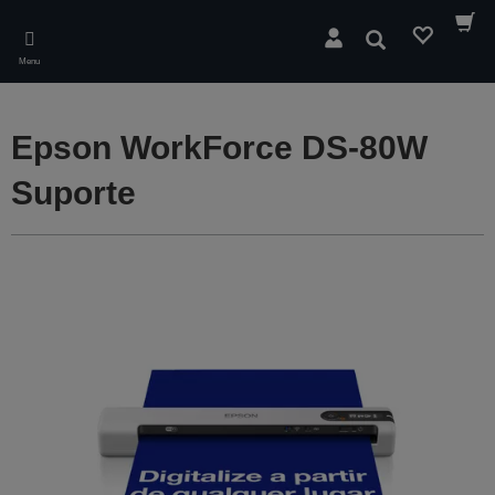
Skip
to
Pesquisar
main
Menu
content
Epson WorkForce DS-80W
Suporte