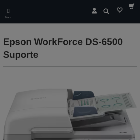
Skip
to
Pesquisar
main
Menu
content
Epson WorkForce DS-6500
Suporte