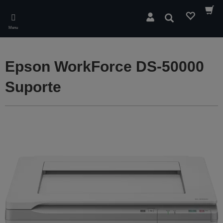
Skip
to
Pesquisar
main
Menu
content
Epson WorkForce DS-50000
Suporte