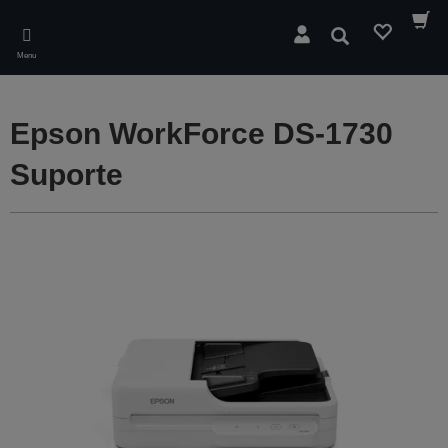
Skip
to
Pesquisar
main
Menu
content
Epson WorkForce DS-1730
Suporte