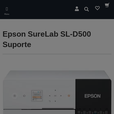
Skip
to
Pesquisar
main
Menu
content
Epson SureLab SL-D500
Suporte