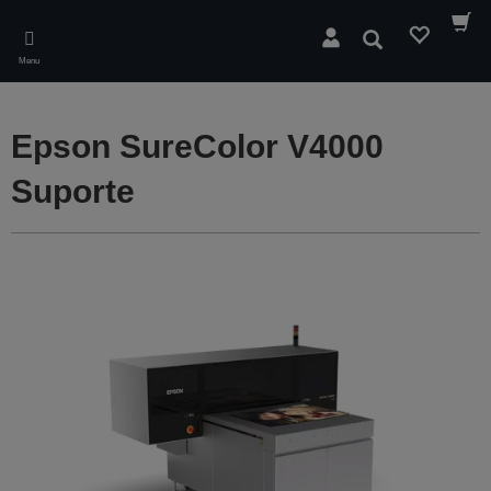
Skip
to
Pesquisar
main
Menu
content
Epson SureColor V4000
Suporte