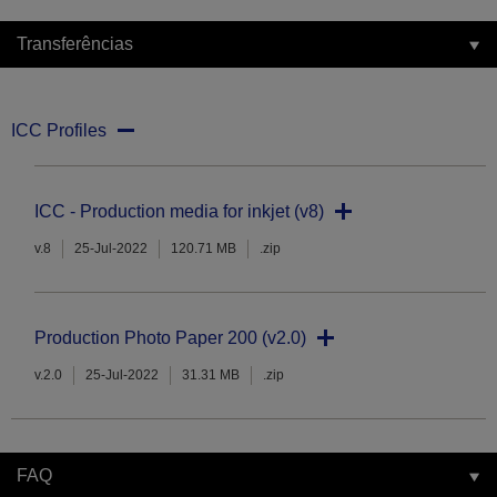
Transferências
ICC Profiles
ICC - Production media for inkjet (v8)
v.8
25-Jul-2022
120.71 MB
.zip
Production Photo Paper 200 (v2.0)
v.2.0
25-Jul-2022
31.31 MB
.zip
FAQ