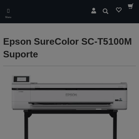
Skip
to
Pesquisar
main
Menu
content
Epson SureColor SC-T5100M
Suporte