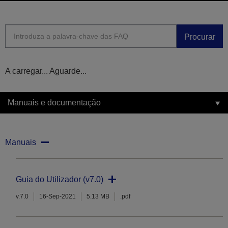
Procurar
A carregar... Aguarde...
Manuais e documentação
Manuais
Guia do Utilizador (v7.0)
v.7.0
16-Sep-2021
5.13 MB
.pdf