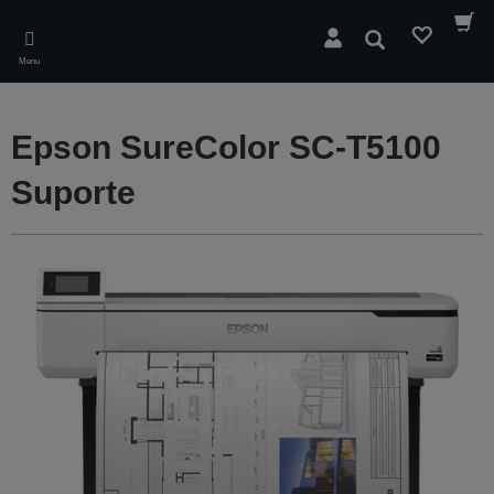
Skip
to
Pesquisar
main
Menu
content
Epson SureColor SC-T5100
Suporte