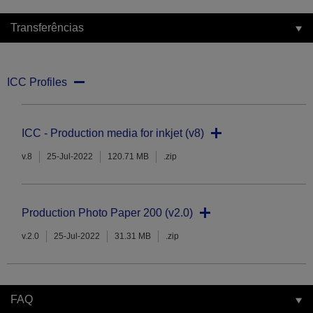
Transferências
ICC Profiles
ICC - Production media for inkjet (v8)
v.8
25-Jul-2022
120.71 MB
.zip
Production Photo Paper 200 (v2.0)
v.2.0
25-Jul-2022
31.31 MB
.zip
FAQ