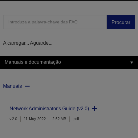
Procurar
A carregar... Aguarde...
Manuais e documentação
Manuais
Network Administrator's Guide (v2.0)
v.2.0
11-May-2022
2.52 MB
.pdf