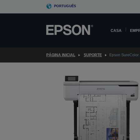
Skip
PORTUGUÊS
to
main
content
CASA
EMP
PÁGINA INICIAL
SUPORTE
Epson SureColor