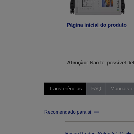
Página inicial do produto
Atenção:
Não foi possível de
Transferências
FAQ
Manuais e
Recomendado para si
Epson Product Setup (v1.1)