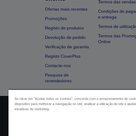
Termos das vendas
Ofertas mais recentes
Condições de pag
e entrega
Promoções
Termos de utilizaçã
Registo de produtos
Termos das Promo
Devolução de pedido
Online
Verificação de garantia
Registo CoverPlus
Contacte-nos
Pesquisa de
revendedores
Ao clicar em "Aceitar todos os cookies", concorda com o armazenamento de cook
dispositivo para melhorar a navegação no site, analisar a utilização do site e ajud
Identificação do vendedor
Identifica
iniciativas de marketing.
Conformidade com o Regu