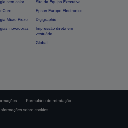
gia sem calor
Site da Equipa Executiva
onCore
Epson Europe Electronics
gia Micro Piezo
Digigraphie
gias inovadoras
Impressão direta em
vestuário
Global
formações
Formulário de retratação
Informações sobre cookies