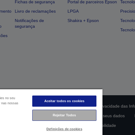
Fichas de segurança
Portal de parceiros Epson
Tecnolo
amento
Livro de reclamações
LPGA
Precisi
Notificações de
Shakira + Epson
Tecnolo
o
segurança
Tecnolo
ções
ies no seu
Aceitar todos os cookies
ar nas nossas
ção da conformidade do produto
Declaração de Privacidade das In
Rejeitar Todos
lamento de Dados da UE
Contacte-nos sobre os seus dados
Compromisso da Epson para com a acessibilidade
Definições de cookies