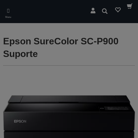
Skip
to
Pesquisar
main
Menu
content
Epson SureColor SC-P900
Suporte