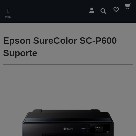
Skip
to
Pesquisar
main
Menu
content
Epson SureColor SC-P600
Suporte