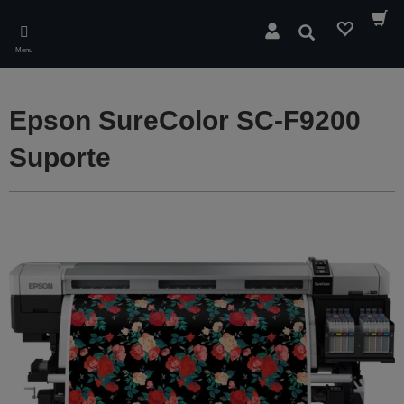
Skip
to
Pesquisar
main
Menu
content
Epson SureColor SC-F9200
Suporte