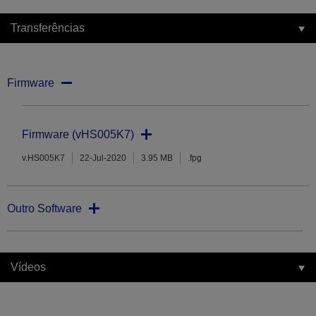
Transferências
Firmware
Firmware (vHS005K7)
v.HS005K7
22-Jul-2020
3.95 MB
.fpg
Outro Software
Vídeos