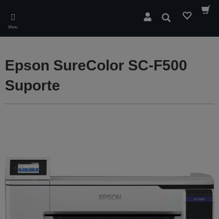
Skip
to
Pesquisar
main
Menu
content
Epson SureColor SC-F500
Suporte