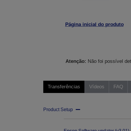
Página inicial do produto
Atenção:
Não foi possível de
Transferências
Vídeos
FAQ
Product Setup
Epson Software updater (v3.01)