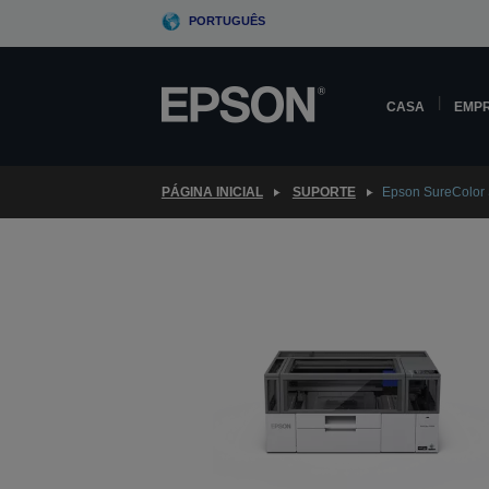
Skip
PORTUGUÊS
to
main
content
CASA
EMP
PÁGINA INICIAL
SUPORTE
Epson SureColor