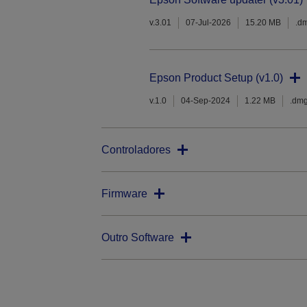
v.3.01
07-Jul-2026
15.20 MB
.d
Epson Product Setup (v1.0)
v.1.0
04-Sep-2024
1.22 MB
.dm
Controladores
Firmware
Outro Software