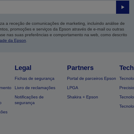
Enviar
iza a receção de comunicações de marketing, incluindo análise de
ntos, promoções e serviços da Epson através de e-mail ou outras
ase nas suas preferências e comportamento na web, como descrito
dade da Epson
.
Legal
Partners
Tech
Fichas de segurança
Portal de parceiros Epson
Tecnolo
amento
Livro de reclamações
LPGA
Precisi
Notificações de
Shakira + Epson
Tecnolo
o
segurança
Tecnolo
ções