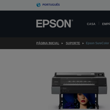
Skip
PORTUGUÊS
to
main
content
CASA
EMP
PÁGINA INICIAL
SUPORTE
Epson SureColor