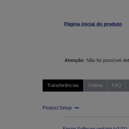
Página inicial do produto
Atenção:
Não foi possível de
Transferências
Vídeos
FAQ
Product Setup
Epson Software updater (v3.01)