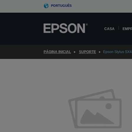
Skip
PORTUGUÊS
to
main
content
CASA
EMP
PÁGINA INICIAL
SUPORTE
Epson Stylus SX