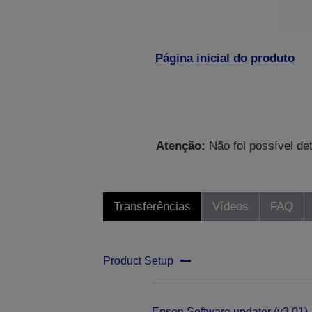
Página inicial do produto
Atenção:
Não foi possível de
Transferências
Vídeos
FAQ
Product Setup
Epson Software updater (v3.01)