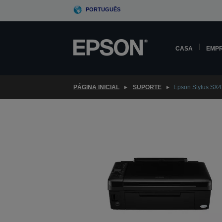
Skip
PORTUGUÊS
to
main
content
CASA
EMP
PÁGINA INICIAL
SUPORTE
Epson Stylus SX