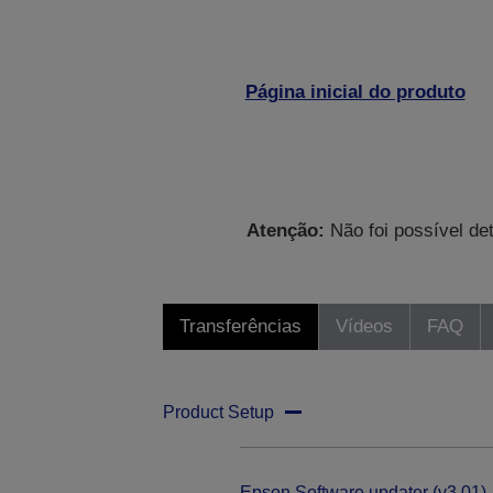
Página inicial do produto
Atenção:
Não foi possível de
Transferências
Vídeos
FAQ
Product Setup
Epson Software updater (v3.01)