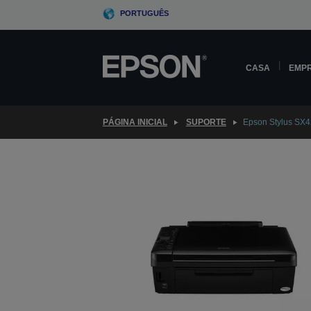
Skip
PORTUGUÊS
to
main
content
CASA
EMP
PÁGINA INICIAL
SUPORTE
Epson Stylus SX