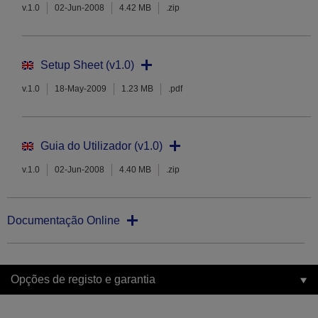
v.1.0
02-Jun-2008
4.42 MB
.zip
Setup Sheet (v1.0)
v.1.0
18-May-2009
1.23 MB
.pdf
Guia do Utilizador (v1.0)
v.1.0
02-Jun-2008
4.40 MB
.zip
Documentação Online
Opções de registo e garantia