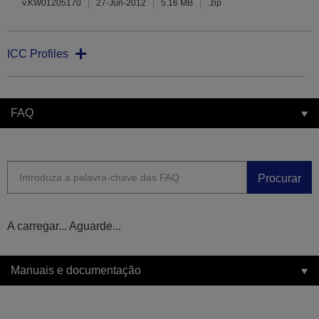
v.KW01205170
27-Jun-2012
5.16 MB
.zip
ICC Profiles
FAQ
Procurar
A carregar... Aguarde...
Manuais e documentação