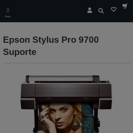
Skip
to
Pesquisar
main
Menu
content
Epson Stylus Pro 9700
Suporte