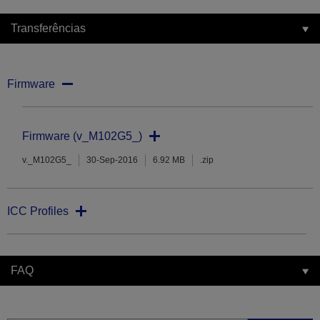
Transferências
Firmware
Firmware (v_M102G5_)
v._M102G5_
30-Sep-2016
6.92 MB
.zip
ICC Profiles
FAQ