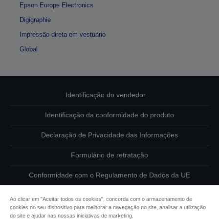
Epson Europe Electronics
Digigraphie
Impressão direta em vestuário
Global
Identificação do vendedor
Identificação da conformidade do produto
Declaração de Privacidade das Informações
Formulário de retratação
Conformidade com o Regulamento de Dados da UE
Contacte-nos sobre os seus dados
Ao clicar em "Aceitar todos os cookies", concorda com o armazenamento de
cookies no seu dispositivo para melhorar a navegação no site, analisar a utilização
Informações sobre cookies
do site e ajudar nas nossas iniciativas de marketing.