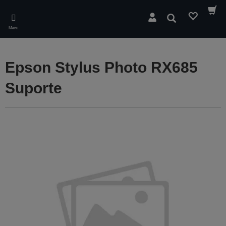
Skip
to
Pesquisar
main
Menu
content
Epson Stylus Photo RX685
Suporte