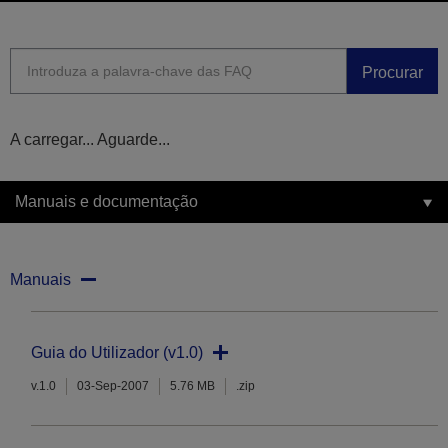
Procurar
A carregar... Aguarde...
Manuais e documentação
Manuais
Guia do Utilizador (v1.0)
v.1.0
03-Sep-2007
5.76 MB
.zip