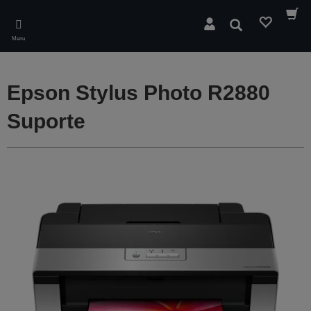
Skip
to
Pesquisar
main
Menu
content
Epson Stylus Photo R2880
Suporte