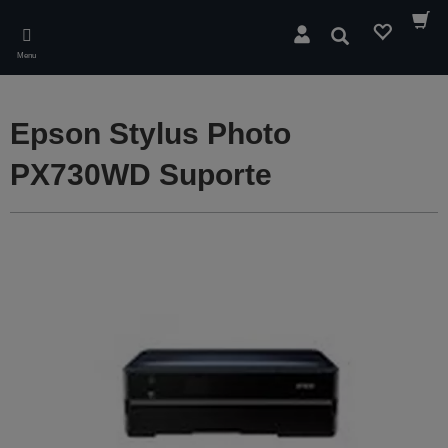
Skip
to
Pesquisar
main
Menu
content
Epson Stylus Photo
PX730WD Suporte