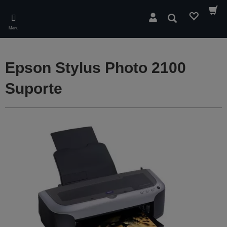
Skip
to
Pesquisar
main
Menu
content
Epson Stylus Photo 2100
Suporte