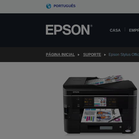
Skip
PORTUGUÊS
to
main
content
CASA
EMP
PÁGINA INICIAL
SUPORTE
Epson Stylus Of