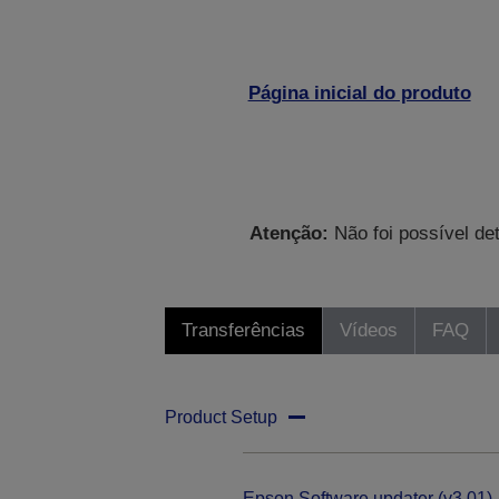
Página inicial do produto
Atenção:
Não foi possível de
Transferências
Vídeos
FAQ
Product Setup
Epson Software updater (v3.01)