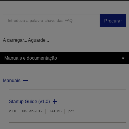
Procurar
A carregar... Aguarde...
Manuais e documentação
Manuais
Startup Guide (v1.0)
v.1.0
08-Feb-2012
0.41 MB
.pdf