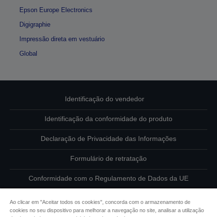
Epson Europe Electronics
Digigraphie
Impressão direta em vestuário
Global
Identificação do vendedor
Identificação da conformidade do produto
Declaração de Privacidade das Informações
Formulário de retratação
Conformidade com o Regulamento de Dados da UE
Contacte-nos sobre os seus dados
Ao clicar em "Aceitar todos os cookies", concorda com o armazenamento de
cookies no seu dispositivo para melhorar a navegação no site, analisar a utilização