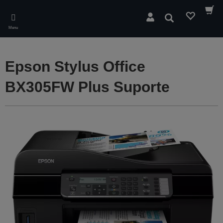
Skip
to
Pesquisar
main
Menu
content
Epson Stylus Office
BX305FW Plus Suporte